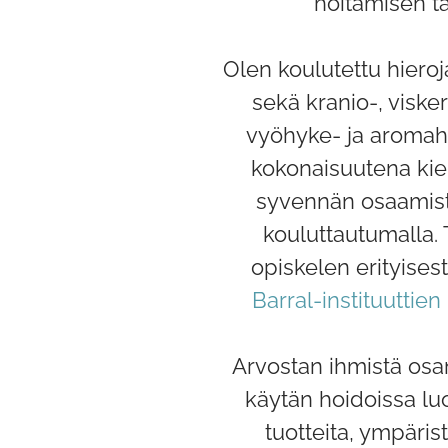
hoitamisen tä
Olen koulutettu hieroj
sekä kranio-, visker
vyöhyke- ja aromaho
kokonaisuutena kie
syvennän osaamista
kouluttautumalla. 
opiskelen erityises
Barral-instituuttien
Arvostan ihmistä osan
käytän hoidoissa l
tuotteita, ympäris