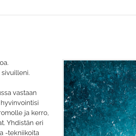
oa.
sivuilleni.
ussa vastaan
hyvinvointisi
omolle ja kerro,
at. Yhdistän eri
 -tekniikoita