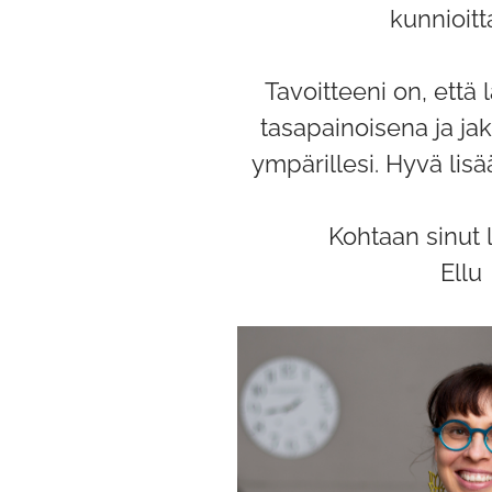
kunnioitt
Tavoitteeni on, että
tasapainoisena ja ja
ympärillesi. Hyvä lisä
Kohtaan sinut 
Ellu