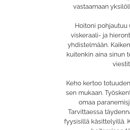
vastaamaan yksilölli
Hoitoni pohjautuu 
viskeraali- ja hier
yhdistelmään. Kaiken
kuitenkin aina sinun t
viestit
Keho kertoo totuuden,
sen mukaan. Työskent
omaa paranemisjä
Tarvittaessa täydenn
fyysisillä käsittelyill