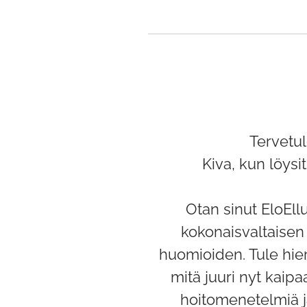
Tervetul
Kiva, kun löysit 
Otan sinut EloEll
kokonaisvaltaisen 
huomioiden. Tule hier
mitä juuri nyt kaipa
hoitomenetelmiä ja