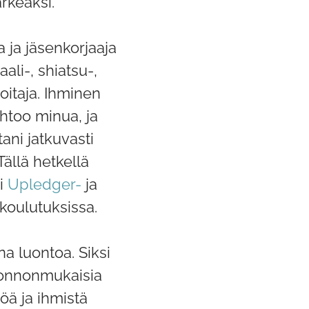
rkeäksi.
a ja jäsenkorjaaja
aali-, shiatsu-,
itaja. Ihminen
htoo minua, ja
ni jatkuvasti
Tällä hetkellä
ti
Upledger-
ja
koulutuksissa.
a luontoa. Siksi
uonnonmukaisia
töä ja ihmistä