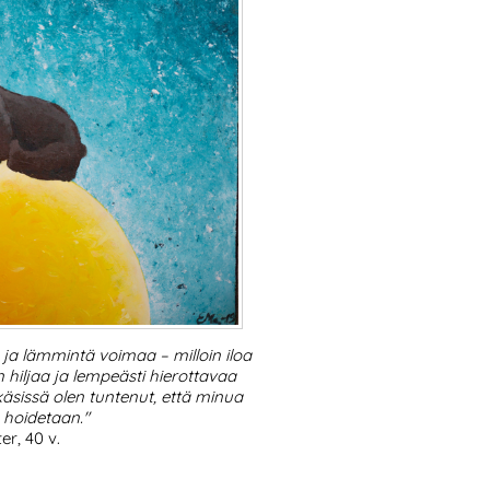
ja lämmintä voimaa – milloin iloa
n hiljaa ja lempeästi hierottavaa
käsissä olen tuntenut, että minua
a hoidetaan."
er, 40 v.