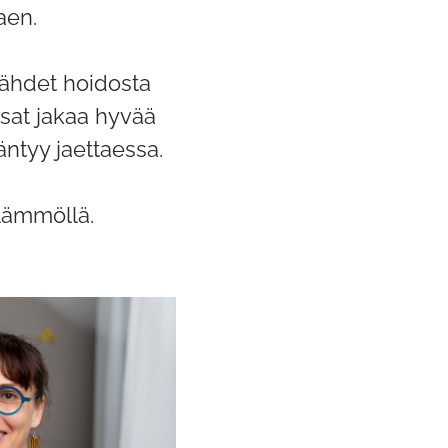
aen.
 lähdet hoidosta
ksat jakaa hyvää
äntyy jaettaessa.
lämmöllä.