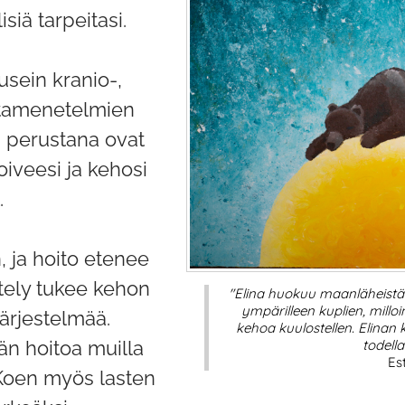
siä tarpeitasi.
usein kranio-,
ontamenetelmien
 perustana ovat
oiveesi ja kehosi
.
 ja hoito etenee
ely tukee kehon
"Elina huokuu maanläheistä 
ympärilleen kuplien, milloi
rjestelmää.
kehoa kuulostellen. Elinan 
än hoitoa muilla
todell
Est
ä. Koen myös lasten