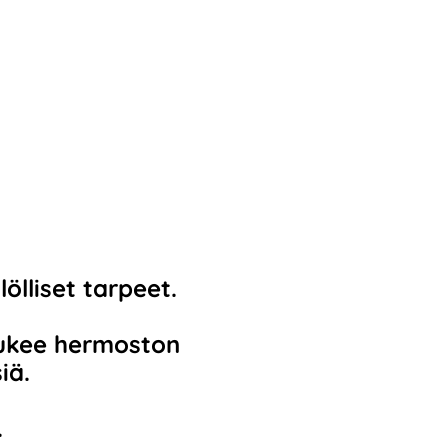
ölliset tarpeet.
tukee hermoston
iä.
.